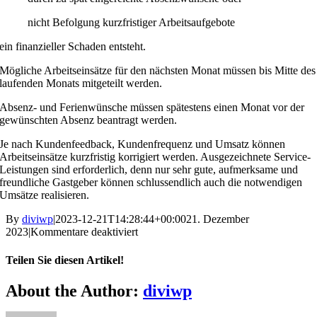
nicht Befolgung kurzfristiger Arbeitsaufgebote
ein finanzieller Schaden entsteht.
Mögliche Arbeitseinsätze für den nächsten Monat müssen bis Mitte des
laufenden Monats mitgeteilt werden.
Absenz- und Ferienwünsche müssen spätestens einen Monat vor der
gewünschten Absenz beantragt werden.
Je nach Kundenfeedback, Kundenfrequenz und Umsatz können
Arbeitseinsätze kurzfristig korrigiert werden. Ausgezeichnete Service-
Leistungen sind erforderlich, denn nur sehr gute, aufmerksame und
freundliche Gastgeber können schlussendlich auch die notwendigen
Umsätze realisieren.
By
diviwp
|
2023-12-21T14:28:44+00:00
21. Dezember
für
2023
|
Kommentare deaktiviert
Grundsätze
Arbeitseinsatzplanung
Teilen Sie diesen Artikel!
Facebook
X
Reddit
LinkedIn
WhatsApp
Telegram
Tumblr
Pinterest
Vk
Xing
Email
About the Author:
diviwp