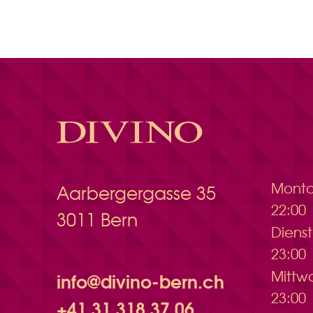
Mont
Aarbergergasse 35
22:00
3011 Bern
Dien
23:00
Mitt
info@divino-bern.ch
23:00
+41 31 318 37 06