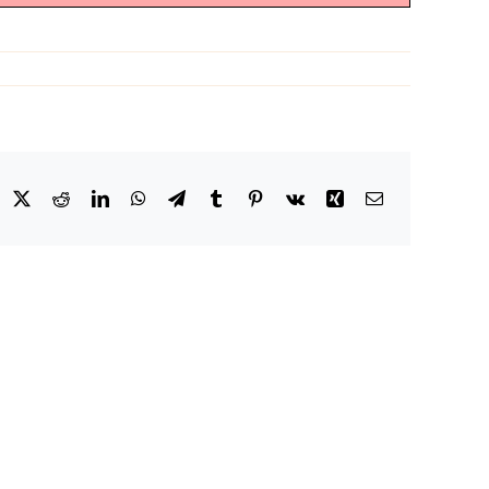
acebook
X
Reddit
LinkedIn
WhatsApp
Telegram
Tumblr
Pinterest
Vk
Xing
Email