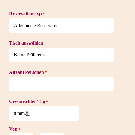
Reservationstyp
*

Tisch auswählen

Anzahl Personen
*
Gewünschter Tag
*
TT
Punkt
Von
*