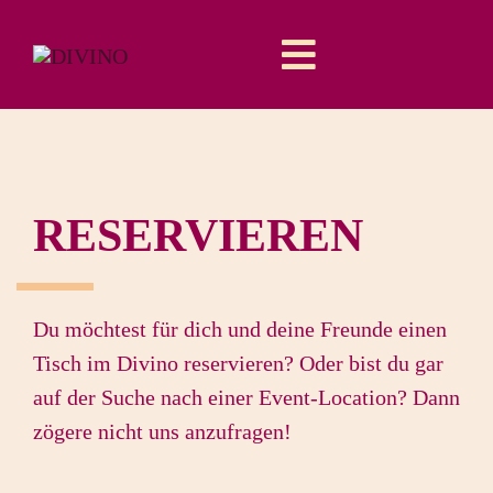
Skip
to
Toggle
content
Navigation
Entertainment
Drink&Food
RESERVIEREN
AareWasser
Du möchtest für dich und deine Freunde einen
Event Location
Tisch im Divino reservieren? Oder bist du gar
auf der Suche nach einer Event-Location? Dann
Über uns
zögere nicht uns anzufragen!
Reservation