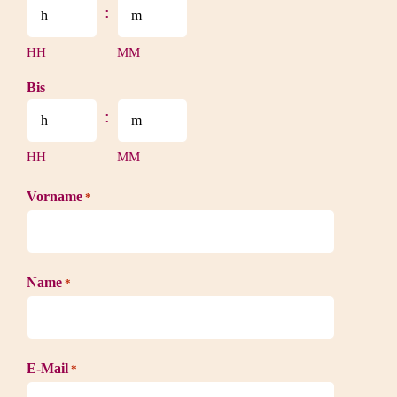
MM
:
Punkt
HH
MM
JJJJ
Bis
:
HH
MM
Vorname
*
Name
*
E-Mail
*