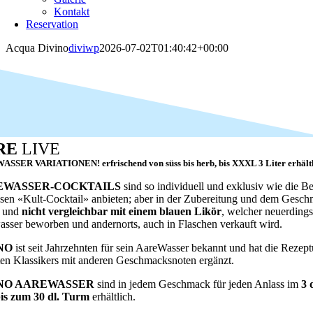
Kontakt
Reservation
Acqua Divino
diviwp
2026-07-02T01:40:42+00:00
RE
LIVE
SSER VARIATIONEN! erfrischend von süss bis herb, bis XXXL 3 Liter erhältl
EWASSER-COCKTAILS
sind so individuell und exklusiv wie die Be
esen «Kult-Cocktail» anbieten; aber in der Zubereitung und dem Gesc
s und
nicht vergleichbar mit einem blauen Likör
, welcher neuerdings
sser beworben und andernorts, auch in Flaschen verkauft wird.
NO
ist seit Jahrzehnten für sein AareWasser bekannt und hat die Rezept
ten Klassikers mit anderen Geschmacksnoten ergänzt.
NO AAREWASSER
sind in jedem Geschmack für jeden Anlass im
3 
bis zum 30 dl. Turm
erhältlich.