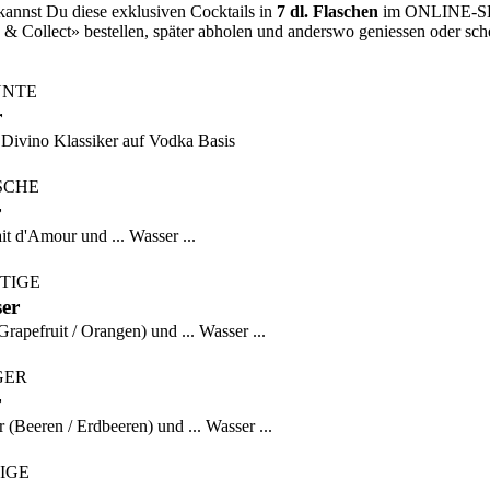
annst Du diese exklusiven Cocktails in
7 dl. Flaschen
im ONLINE-
 & Collect» bestellen, später abholen und anderswo geniessen oder sc
NNTE
r
 Divino Klassiker auf Vodka Basis
SCHE
r
t d'Amour und ... Wasser ...
TIGE
er
rapefruit / Orangen) und ... Wasser ...
GER
r
(Beeren / Erdbeeren) und ... Wasser ...
IGE