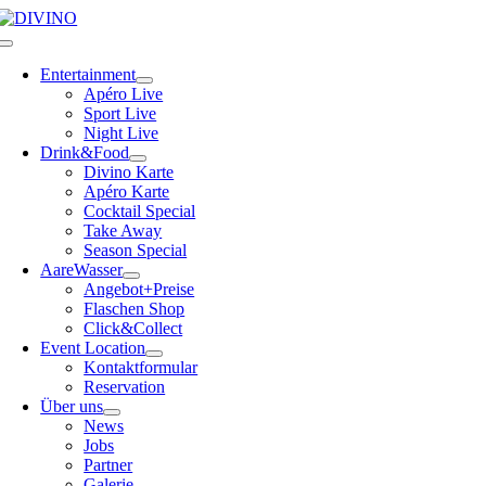
Skip
to
Toggle
content
Navigation
Entertainment
Apéro Live
Sport Live
Night Live
Drink&Food
Divino Karte
Apéro Karte
Cocktail Special
Take Away
Season Special
AareWasser
Angebot+Preise
Flaschen Shop
Click&Collect
Event Location
Kontaktformular
Reservation
Über uns
News
Jobs
Partner
Galerie