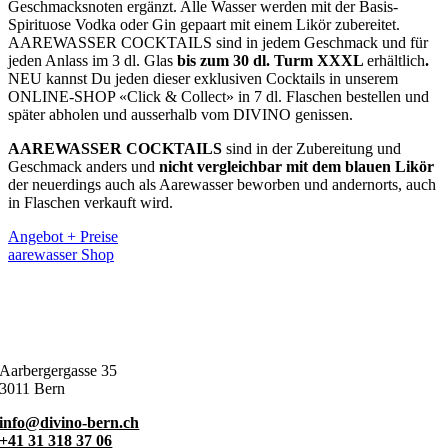
Geschmacksnoten ergänzt. Alle Wasser werden mit der Basis-
Spirituose Vodka oder Gin gepaart mit einem Likör zubereitet.
AAREWASSER COCKTAILS sind in jedem Geschmack und für
jeden Anlass im 3 dl. Glas
bis zum 30 dl. Turm XXXL
erhältlich
.
NEU kannst Du jeden dieser exklusiven Cocktails in unserem
ONLINE-SHOP «Click & Collect» in 7 dl. Flaschen bestellen und
später abholen und ausserhalb vom DIVINO genissen.
AAREWASSER COCKTAILS
sind in der Zubereitung und
Geschmack anders und
nicht vergleichbar mit dem blauen Likör
der neuerdings auch als Aarewasser beworben und andernorts, auch
in Flaschen verkauft wird.
Angebot + Preise
aarewasser Shop
Aarbergergasse 35
3011 Bern
info@divino-bern.ch
+41 31 318 37 06