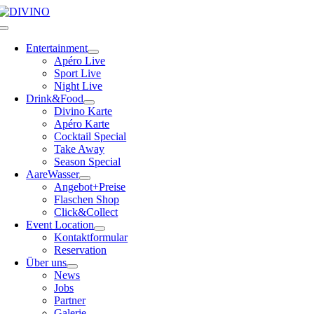
Skip
to
Toggle
content
Navigation
Entertainment
Apéro Live
Sport Live
Night Live
Drink&Food
Divino Karte
Apéro Karte
Cocktail Special
Take Away
Season Special
AareWasser
Angebot+Preise
Flaschen Shop
Click&Collect
Event Location
Kontaktformular
Reservation
Über uns
News
Jobs
Partner
Galerie