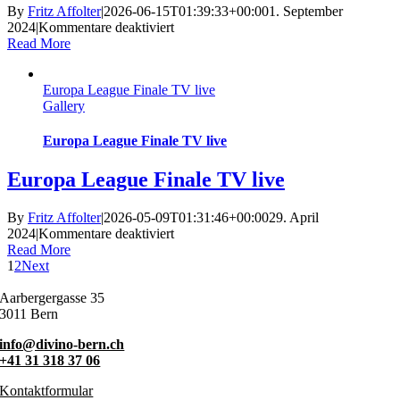
By
Fritz Affolter
|
2026-06-15T01:39:33+00:00
1. September
für
2024
|
Kommentare deaktiviert
Afterwork
Read More
Treff.
Montag
Europa League Finale TV live
–
Gallery
Freitag
Europa League Finale TV live
Europa League Finale TV live
By
Fritz Affolter
|
2026-05-09T01:31:46+00:00
29. April
für
2024
|
Kommentare deaktiviert
Europa
Read More
League
1
2
Next
Finale
TV
Aarbergergasse 35
live
3011 Bern
info@divino-bern.ch
+41 31 318 37 06
Kontaktformular