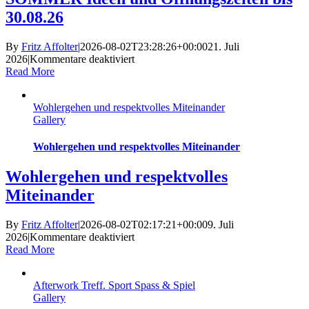
30.08.26
By
Fritz Affolter
|
2026-08-02T23:28:26+00:00
21. Juli
für
2026
|
Kommentare deaktiviert
SOMMER
Read More
Ideen
und
Wohlergehen und respektvolles Miteinander
Öffnungszeiten
Gallery
bis
30.08.26
Wohlergehen und respektvolles Miteinander
Wohlergehen und respektvolles
Miteinander
By
Fritz Affolter
|
2026-08-02T02:17:21+00:00
9. Juli
für
2026
|
Kommentare deaktiviert
Wohlergehen
Read More
und
respektvolles
Afterwork Treff. Sport Spass & Spiel
Miteinander
Gallery