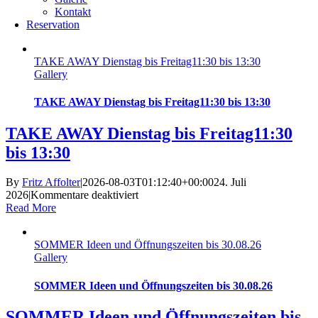
Kontakt
Reservation
TAKE AWAY Dienstag bis Freitag11:30 bis 13:30
Gallery
TAKE AWAY Dienstag bis Freitag11:30 bis 13:30
TAKE AWAY Dienstag bis Freitag11:30
bis 13:30
By
Fritz Affolter
|
2026-08-03T01:12:40+00:00
24. Juli
für
2026
|
Kommentare deaktiviert
TAKE
Read More
AWAY
Dienstag
SOMMER Ideen und Öffnungszeiten bis 30.08.26
bis
Gallery
Freitag11:30
bis
13:30
SOMMER Ideen und Öffnungszeiten bis 30.08.26
SOMMER Ideen und Öffnungszeiten bis