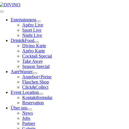
Skip
to
Toggle
content
Navigation
Entertainment
Apéro Live
Sport Live
Night Live
Drink&Food
Divino Karte
Apéro Karte
Cocktail Special
Take Away
Season Special
AareWasser
Angebot+Preise
Flaschen Shop
Click&Collect
Event Location
Kontaktformular
Reservation
Über uns
News
Jobs
Partner
Galerie