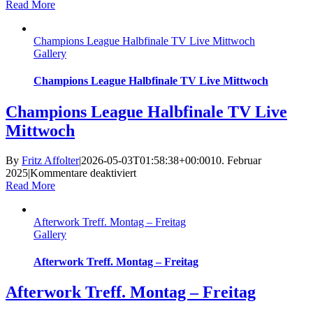
Conference
Read More
League
Finale
Champions League Halbfinale TV Live Mittwoch
TV
Gallery
LIVE
Champions League Halbfinale TV Live Mittwoch
Champions League Halbfinale TV Live
Mittwoch
By
Fritz Affolter
|
2026-05-03T01:58:38+00:00
10. Februar
für
2025
|
Kommentare deaktiviert
Champions
Read More
League
Halbfinale
Afterwork Treff. Montag – Freitag
TV
Gallery
Live
Mittwoch
Afterwork Treff. Montag – Freitag
Afterwork Treff. Montag – Freitag