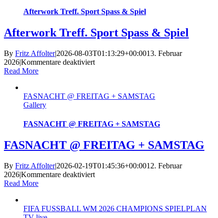
Afterwork Treff. Sport Spass & Spiel
Afterwork Treff. Sport Spass & Spiel
By
Fritz Affolter
|
2026-08-03T01:13:29+00:00
13. Februar
für
2026
|
Kommentare deaktiviert
Afterwork
Read More
Treff.
Sport
FASNACHT @ FREITAG + SAMSTAG
Spass
Gallery
&
Spiel
FASNACHT @ FREITAG + SAMSTAG
FASNACHT @ FREITAG + SAMSTAG
By
Fritz Affolter
|
2026-02-19T01:45:36+00:00
12. Februar
für
2026
|
Kommentare deaktiviert
FASNACHT
Read More
@
FREITAG
FIFA FUSSBALL WM 2026 CHAMPIONS SPIELPLAN
+
TV live
SAMSTAG