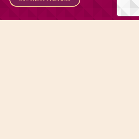
Montag*
16:00 – 22:00
Dienstag
12:00 – 23:00
Mittwoch
12:00 – 23:00
Donnerstag
12:00 – 00:30
Freitag
12:00 – 03:00
Samstag
12:00 – 03:30
DIVINO SOMMER bis 30.08.
ÖFFNUNGSZEITEN
ENTERTAINMENT