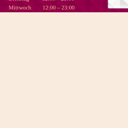
Mittwoch
12:00 – 23:00
Donnerstag
12:00 – 00:30
Freitag
12:00 – 03:00
Samstag
12:00 – 03:30
DIVINO SOMMER bis 30.08.
ÖFFNUNGSZEITEN
ENTERTAINMENT
DRINK & FOOD
AAREWASSER
TAKE AWAY
NEWS