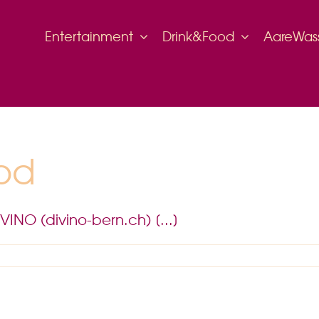
Entertainment
Drink&Food
AareWas
ood
INO (divino-bern.ch) [...]
ür
arte
rink
ood