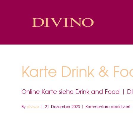
Skip
to
content
Karte Drink & F
Online Karte siehe Drink and Food | DIV
f
By
diviwp
|
21. Dezember 2023
|
Kommentare deaktiviert
K
D
&
F