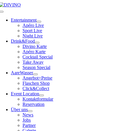
Skip
to
Toggle
content
Navigation
Entertainment
Apéro Live
Sport Live
Night Live
Drink&Food
Divino Karte
Apéro Karte
Cocktail Special
Take Away
Season Special
AareWasser
Angebot+Preise
Flaschen Shop
Click&Collect
Event Location
Kontaktformular
Reservation
Über uns
News
Jobs
Partner
Galerie