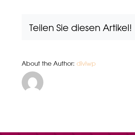
V
R
G
T
Teilen Sie diesen Artikel!
About the Author:
diviwp