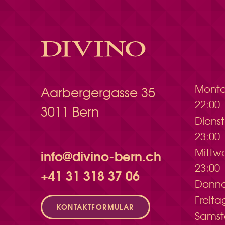
Mont
Aarbergergasse 35
22:00
3011 Bern
Dien
23:00
Mitt
info@divino-bern.ch
23:00
+41 31 318 37 06
Donn
Freit
KONTAKTFORMULAR
Sams