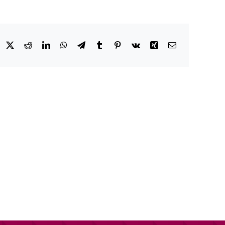
acebook
X
Reddit
LinkedIn
WhatsApp
Telegram
Tumblr
Pinterest
Vk
Xing
Email