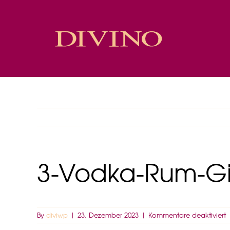
Skip
to
content
3-Vodka-Rum-Gi
f
By
diviwp
|
23. Dezember 2023
|
Kommentare deaktiviert
3