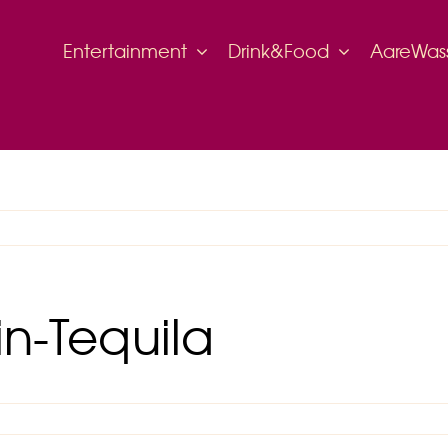
Entertainment
Drink&Food
AareWas
n-Tequila
ür
-