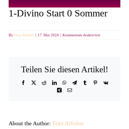
1-Divino Start 0 Sommer
für
By
Fritz Affolter
|
17. Mai 2024
|
Kommentare deaktiviert
1-
Divino
Start
0
Sommer
Teilen Sie diesen Artikel!
Facebook
X
Reddit
LinkedIn
WhatsApp
Telegram
Tumblr
Pinterest
Vk
Xing
Email
About the Author:
Fritz Affolter