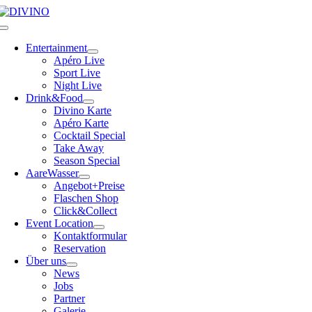
Skip
to
Toggle
content
Navigation
Entertainment
Apéro Live
Sport Live
Night Live
Drink&Food
Divino Karte
Apéro Karte
Cocktail Special
Take Away
Season Special
AareWasser
Angebot+Preise
Flaschen Shop
Click&Collect
Event Location
Kontaktformular
Reservation
Über uns
News
Jobs
Partner
Galerie