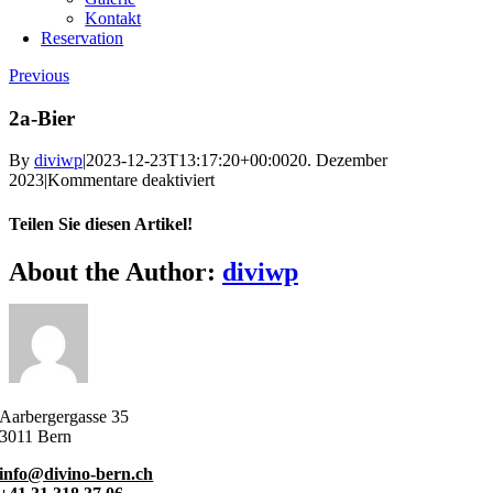
Kontakt
Reservation
Previous
2a-Bier
By
diviwp
|
2023-12-23T13:17:20+00:00
20. Dezember
für
2023
|
Kommentare deaktiviert
2a-
Bier
Teilen Sie diesen Artikel!
Facebook
X
Reddit
LinkedIn
WhatsApp
Telegram
Tumblr
Pinterest
Vk
Xing
Email
About the Author:
diviwp
Aarbergergasse 35
3011 Bern
info@divino-bern.ch