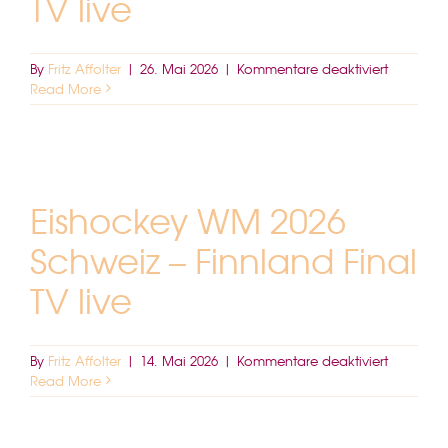
TV live
für
By
Fritz Affolter
|
26. Mai 2026
|
Kommentare deaktiviert
Fussball
Read More
WM
2026
VIERTELFI
SCHWEIZ
TV
Eishockey WM 2026
live
Schweiz – Finnland Final
TV live
für
By
Fritz Affolter
|
14. Mai 2026
|
Kommentare deaktiviert
Eishocke
Read More
WM
2026
Schweiz