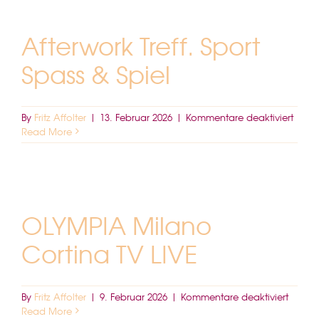
–
Finnland
Afterwork Treff. Sport
Final
TV
Spass & Spiel
live
für
By
Fritz Affolter
|
13. Februar 2026
|
Kommentare deaktiviert
After
Read More
Treff.
Sport
Spass
&
Spiel
OLYMPIA Milano
Cortina TV LIVE
für
By
Fritz Affolter
|
9. Februar 2026
|
Kommentare deaktiviert
OLYMP
Read More