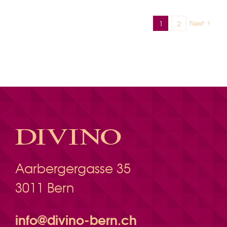
TV
LIVE
Next
1
2
Aarbergergasse 35
3011 Bern
info@divino-bern.ch