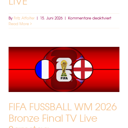
LIVE
für
By
Fritz Affolter
|
15. Juni 2026
|
Kommentare deaktiviert
FIFA
Read More
FUSSBALL
WM
2026
FINALE
SONNTA
TV
LIVE
FIFA FUSSBALL WM 2026
Bronze Final TV Live