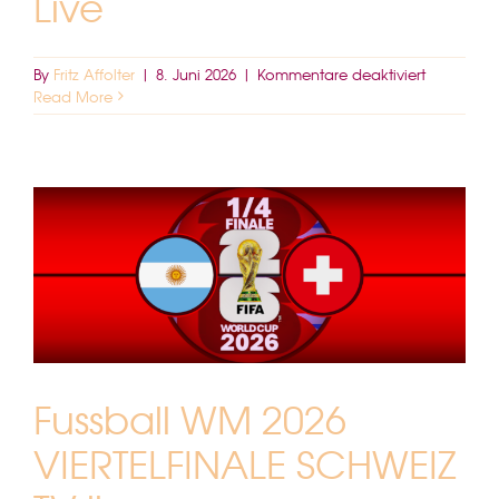
Live
für
By
Fritz Affolter
|
8. Juni 2026
|
Kommentare deaktiviert
Fussball
Read More
WM
2026
Viertelfina
Freitag
TV
Live
Fussball WM 2026
VIERTELFINALE SCHWEIZ