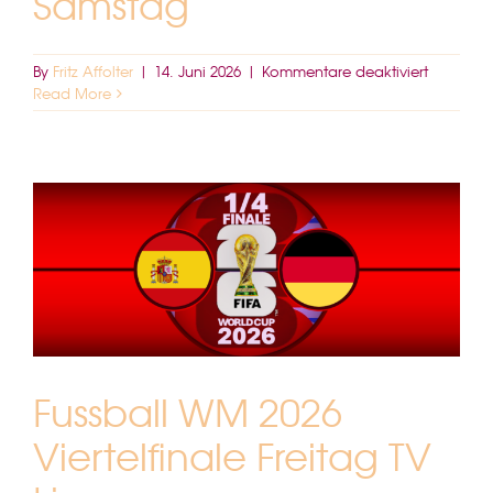
Samstag
für
By
Fritz Affolter
|
14. Juni 2026
|
Kommentare deaktiviert
FIFA
Read More
FUSSBALL
WM
2026
Bronze
Final
TV
Live
Samstag
Fussball WM 2026
Viertelfinale Freitag TV