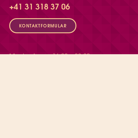
+41 31 318 37 06
KONTAKTFORMULAR
Montag*
16:00 – 22:00
Dienstag
12:00 – 23:00
Mittwoch
12:00 – 23:00
Donnerstag
12:00 – 00:30
Freitag
12:00 – 03:00
Samstag
12:00 – 03:30
DIVINO SOMMER bis 30.08.
ÖFFNUNGSZEITEN