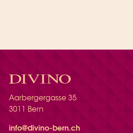
Aarbergergasse 35
3011 Bern
info@divino-bern.ch