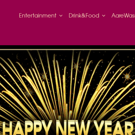
Entertainment
Drink&Food
AareWas