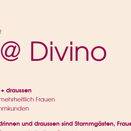
R
r @ Divino
n + draussen
mehrheitlich Frauen
ammkunden
ze drinnen und draussen sind Stammgästen, Frau