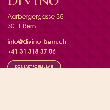
Aarbergergasse 35
3011 Bern
info@divino-bern.ch
+41 31 318 37 06
KONTAKTFORMULAR
Montag*
16:00 – 22:00
Dienstag
12:00 – 23:00
Mittwoch
12:00 – 23:00