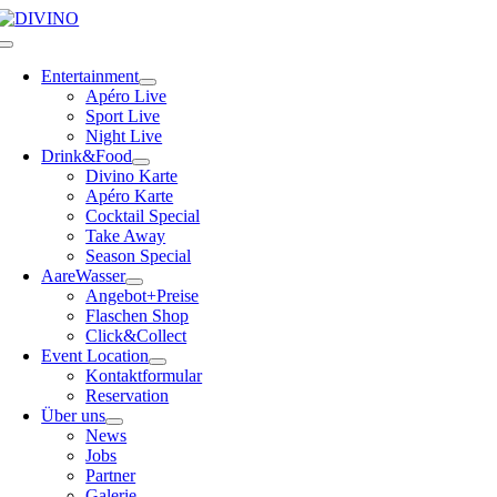
Skip
to
Toggle
content
Navigation
Entertainment
Apéro Live
Sport Live
Night Live
Drink&Food
Divino Karte
Apéro Karte
Cocktail Special
Take Away
Season Special
AareWasser
Angebot+Preise
Flaschen Shop
Click&Collect
Event Location
Kontaktformular
Reservation
Über uns
News
Jobs
Partner
Galerie