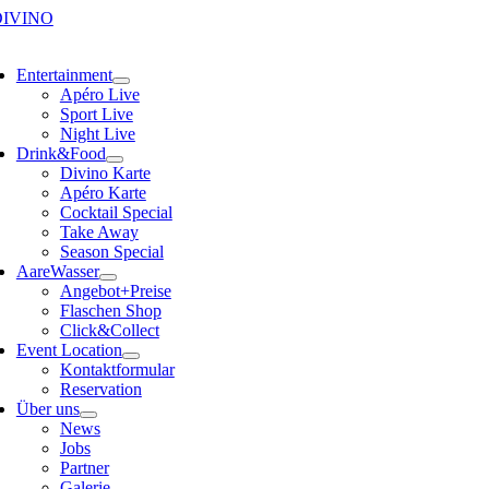
Skip
to
ggle
content
vigation
Entertainment
Apéro Live
Sport Live
Night Live
Drink&Food
Divino Karte
Apéro Karte
Cocktail Special
Take Away
Season Special
AareWasser
Angebot+Preise
Flaschen Shop
Click&Collect
Event Location
Kontaktformular
Reservation
Über uns
News
Jobs
Partner
Galerie