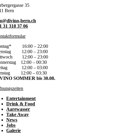
rbergergasse 35
11 Bern
fo@divino-bern.ch
1 31 318 37 06
ntaktformular
ontag*
16:00 – 22:00
enstag
12:00 – 23:00
ttwoch
12:00 – 23:00
nnerstag
12:00 – 00:30
eitag
12:00 – 03:00
mstag
12:00 – 03:30
VINO SOMMER bis 30.08.
fnungszeiten
Entertainment
Drink & Food
Aarewasser
Take Away
News
Jobs
Galerie