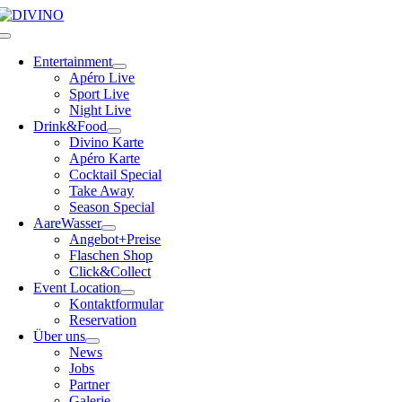
Skip
to
Toggle
content
Navigation
Entertainment
Apéro Live
Sport Live
Night Live
Drink&Food
Divino Karte
Apéro Karte
Cocktail Special
Take Away
Season Special
AareWasser
Angebot+Preise
Flaschen Shop
Click&Collect
Event Location
Kontaktformular
Reservation
Über uns
News
Jobs
Partner
Galerie