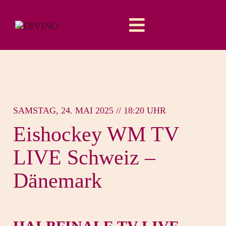
Skip
to
Toggle
content
Navigation
Entertainment
Drink&Food
SAMSTAG, 24. MAI 2025 // 18:20 UHR
AareWasser
Eishockey WM TV
LIVE Schweiz –
Event Location
Dänemark
Über uns
Reservation